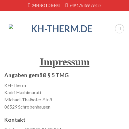
Skip
24H NOTDIENST
+49 176 399 798 28
to
content
Impressum
Angaben gemäß § 5 TMG
KH-Therm
Kadri Haxhimurati
Michael-Thalhofer-Str.8
86529 Schrobenhausen
Kontakt